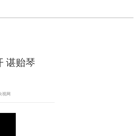
 谌贻琴
：央视网