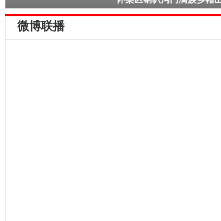
的投入，我从通州区的楼房搬到了生态园的平房，可眼前又是一个大难
长疯了，这里是生态园，我们又不敢使用农药，大家跟我一起来，我们
微博联播
来，手背上面都是大口仔，生疼生疼的，接着干，就这样苦苦干了四年
到树上挂满了樱桃、杏子，我的心里别提多高兴了。如今这里的小树已
的变成了天然的大氧吧，生态园马上就可以开门迎客了，城里的游客可
大家在这么好的生态环境里，都能健健康康地长命百岁。我相信有了党
真干，你的梦，他的梦，大家的梦都能成真。致富梦、生态梦，繁荣富
家。
主持人：
接下来有请门头沟区王平镇西马各庄村大学生村助理邱政发言
邱政：
各位网友，大家上午好，我叫邱政。
三年前，我来到门头沟王平镇西马各庄大学生村助理，当了这儿的
被吸引了，可村里人跟我说，以前这里不这样，到处都是小煤窑，环境
的垃圾分类，才让我们全村人，圆了美丽乡村的梦，他们说的这位人是
别看他50多了，可干起工作来，比年轻人还疯狂，他用了仅仅一年多的
生活垃圾分类问题给解决了。这事还得从2005年10月说起，冯建国到
了我们这个西马格庄村，当时所有的小煤窑都关了，这可把我们的村干
的收入怎么办？书记说，一下子闲置了这么多劳动力，要命啊，就在这
别着急，我给你们请专家来了，打那儿以后，冯建国就带着庄稼和我们
境，琢磨着怎么发展。短短一年多的时间，就种上了500多亩的金苹果
村，让城里人采摘、旅游，可随着旅游业的发展，这垃圾肯定越来越多