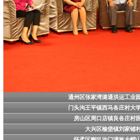
巷，终于谈成了一笔买卖，可是是赔钱的，因为客户不相信我们的质量
跟他们说，如果看得好，就当给我们打广告了，第二天，我就把做好的
瞧，这质量不错啊，就这样一传十，十传百的，这买卖就做起来了。
随着客户的增多，我又盘下了40亩地，和亲戚朋友借钱盖起了5千
流水线，生意越来越红火，厂房盖起来了，可是我的心里老想，还缺一
一些树和花草，美化园区，工人们也可以散步聊天什么的，工作起来他
把这噪音大、污染大的门窗厂迁出去了，建设成了一个花园式的工业园
的环境，他们陆续入住，还称赞这儿的生态环境太美了。在大家的夸奖
造张家湾镇的垃圾填埋场，这个垃圾厂占地230亩，恶臭熏天，成了村
比较近。我要移走垃圾山，建立一个农庄生态园，让张家湾变得更宜居
可移山不是上嘴皮碰下嘴皮的事，我和工人们都带着敌敌畏消毒，苍蝇
车，刚开始的时候工人们很辛苦，我就和他们一起干，大家看我一个女
干劲就更大了，我们就像愚公移山一样，身上都是包，被蚊子叮的，对
以后，这个地方变成了平整地，可土质太差，种子播下去连苗都没长出
还是这儿的土不行，按照技术员的办法，我们必须改良土壤，渐渐的那
通州区张家湾潞通洪运工业园
来，这个时候有人泄气了，跟我说，高总，这个地方要变成生态园太难
总经理，要什么有什么，什么都不干，这辈子也够你过的了，你跟垃圾
门头沟王平镇西马各庄村大学
有一些打鼓，晚上也总是睡不着觉，眼前老是浮现出当年创业时的场景
房山区周口店镇良各庄村医
房，走街串巷的推销自己的产品，为了支持我建新厂房，平时一分钱掰
说，你就好好干，如果真赔了，我那套房就给你们，给我们找一个睡觉
大兴区榆垡镇刘家铺村
的家当真的太不容易了，如果生态园要真是建不起来，我们这几年都白
输的倔脾气，我相信只有坚持梦想，一定会有回报的，我一咬牙，豁出
怀柔区喇叭沟门满族乡帽山