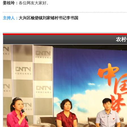
姜桂玲：
各位网友大家好。
主持人：
大兴区榆垡镇刘家铺村书记李书国
李书国：
各位网友大家好。
农村
主持人：
怀柔区喇叭沟门满族乡帽山村村民王淑芳
王淑芳：
各位网友大家好。
主持人：
欢迎五位嘉宾的到来，在与网友进行在线交流之前，我们将先
心中对中国梦的理解。首先我们有请通州区张家湾潞通洪运工业园总经
高华：
大家好，我叫高华。来自张家湾，现在是北京潞通洪运工业园区
高经理，三年前，我只是一个普普通通的农家妇女，脱贫致富过上好日
候，家里穷着呢，全家六口人，挤在三间破房子里面，全靠我爱人一个
时候我不止一次问我自己，你就不想过上好日子？致富的梦想就像种子
张家湾的建材门窗行业做得很红火，在村里的支持下，我们租下了大队
作坊，那马棚夏天漏雨，冬天漏风，招来的工人，最多的时候一天就走
没人来活，那才是最让人着急上火，我爱人老实巴交，张不开口，拉活