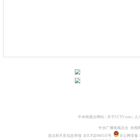
清了，果品有机了，可是要到处都是垃圾，谁还来旅游啊？老冯想着得
变废为宝，想来想去，老冯说有了，垃圾分类，可垃圾分类不是那么简
课题，要专门研究农村的垃圾分类，在单位领导的支持下，便夜以继日
了熟人，您根本甭指望他打招呼，他一天到晚满脑子都是垃圾分类的事，
期，他都把自己关在屋子里面研究垃圾分类的方法和流程，每次有想不
他的妻子是又埋怨又心疼地说，你呀，干脆跟垃圾过去，甭回家了。这
里想的是垃圾，嘴里和人说的还是垃圾分类的事，为了让大家重视起垃
员，无论走到哪儿，只要有机会，张开闭口就讲垃圾分类，人们都说他
除了垃圾，你就不会说点别的了？像这种话，老冯听得太多了，可他根
绿色北京不是喊出来的，是干出来的，不解决这垃圾卫生问题，建设绿
样，老冯带着他刚刚出炉的垃圾分类的模式找到区里的领导，这位领导
就这样，垃圾分类在我们王平镇正式展开了，可说起来容易，做起来难
卫生习惯，哪那么容易？冯建国又开始挨家挨户做工作，常常忙到夜里
民认可了，开展得也越来越顺利了，就拿我们村来说，原来村子真的是
家的门，都会看见三个不同颜色的垃圾筒，回收不同类型的垃圾，村里
垃圾分类，还得到了市里领导的重视，2007年6月，主管农村卫生工作
访了5家农户，问了同样的问题，老乡，这分类麻烦不麻烦啊？你们能
放心吧，这是好事，我们能坚持。还有一次，有一个外国朋友去了，他
农村，我去得太多了，可这么干净的还真没见过，您猜老冯怎么说？美
中央电视台网站
|
关于CCTV.com
|
人
了几年，到时候北京哪都会更美，老冯说得没错，凡是参加了垃圾源头
中央广播电视总台 央视
得又干净又整洁。10年初，农村生活垃圾源头分类的理念和经验，终
量，成为了全社会的共同行动，我们的美丽乡村梦实现了，我相信只要
违法和不良信息举报
京ICP证060535号
京公网安备 11