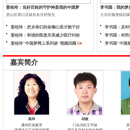
姜桂玲：当好百姓的守护神是我的中国梦
李书国：我的梦
房山区周口店镇良各庄村医生
大兴区榆垡镇刘
姜桂玲：把乡亲们的命搁心里才能干好
李书国：及时
姜桂玲：和谐的医患关系减少医疗纠纷
李书国：村民
姜桂玲"中国梦网上系列谈"视频回顾
李书国"中国
嘉宾简介
高华
邱政
通州区张家湾
门头沟区王平镇
房