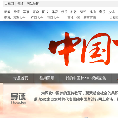
央视网
|
视频
|
网站地图
新闻
经济
军事
评论
图片
体育
娱乐
科教
综艺
戏曲
音乐
少儿
电视
频道大全
栏目大全
节目大全
直播中国
赛事直播
央视
专题首页
往期回顾
我的中国梦2013视频征集
为深化中国梦的宣传教育，凝聚起全社会的共识
邀请5位来自农村的代表围绕中国梦进行网上座谈，